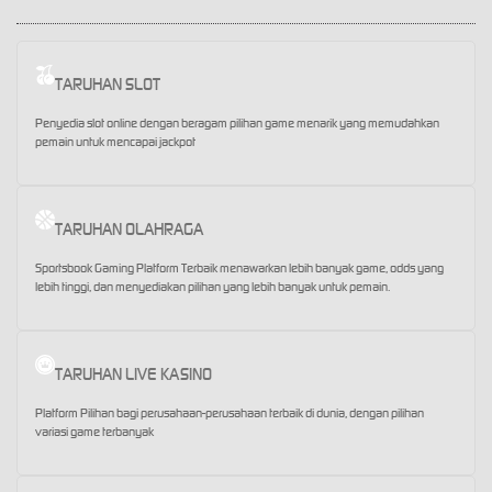
TARUHAN SLOT
Penyedia slot online dengan beragam pilihan game menarik yang memudahkan
pemain untuk mencapai jackpot
TARUHAN OLAHRAGA
Sportsbook Gaming Platform Terbaik menawarkan lebih banyak game, odds yang
lebih tinggi, dan menyediakan pilihan yang lebih banyak untuk pemain.
TARUHAN LIVE KASINO
Platform Pilihan bagi perusahaan-perusahaan terbaik di dunia, dengan pilihan
variasi game terbanyak