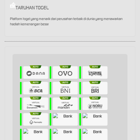
TARUHAN TOGEL
Platform togel yang menarik dari perusahan terbaik di dunia yang menawarkan
hadiah kemenangan besar