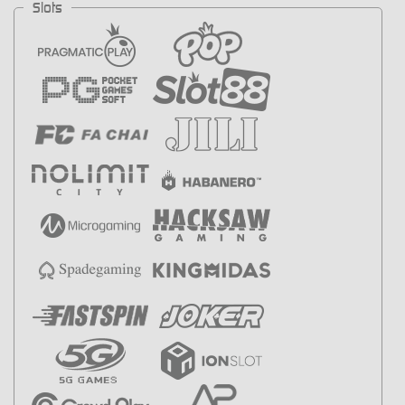
Slots