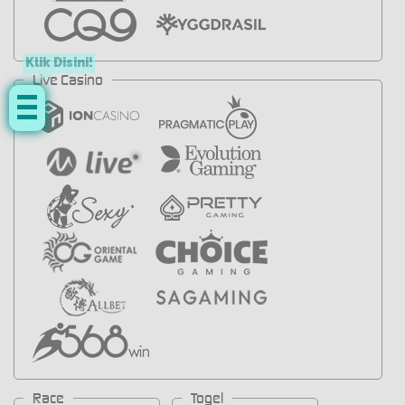
Klik Disini!
Live Casino
Race
Togel