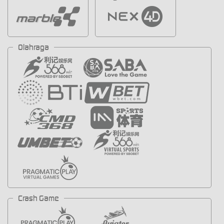
Olahraga
Crash Game