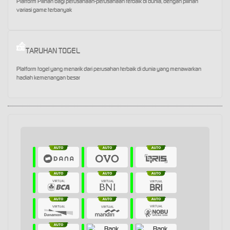
Platform Pilihan bagi perusahaan-perusahaan terbaik di dunia, dengan pilihan
variasi game terbanyak
TARUHAN TOGEL
Platform togel yang menarik dari perusahan terbaik di dunia yang menawarkan
hadiah kemenangan besar