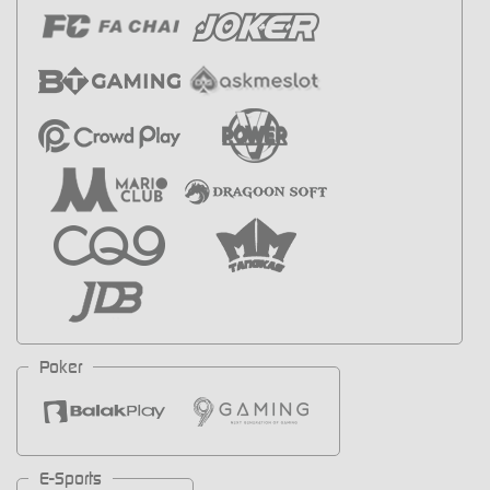
Poker
E-Sports